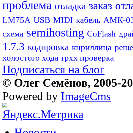
проблема
заказ
отл
отладка
LM75A
USB
MIDI
кабель
АМК-0
semihosting
схема
CoFlash
дра
1.7.3
кодировка
кириллица
реше
холостого хода трхх проверка
Подписаться на блог
© Олег Семёнов, 2005-202
Powered by
ImageCms
Новости