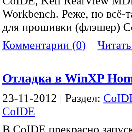
CoIDE, Keil RealView M
Workbench. Реже, но всё-
для прошивки (флэшер) C
Комментарии (0)
Читат
Отладка в WinXP Home
23-11-2012 | Раздел:
CoID
CoIDE
В CoIDE прекрасно запуск