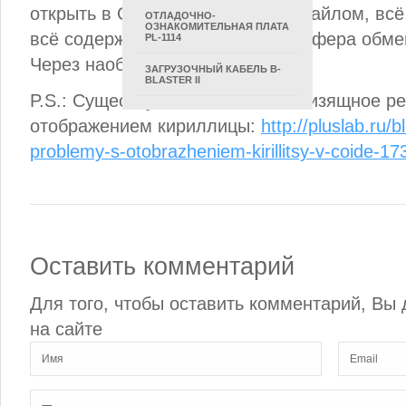
открыть в CoIDE проект с этим файлом, всё
ОТЛАДОЧНО-
ОЗНАКОМИТЕЛЬНАЯ ПЛАТА
всё содержимое и вставить из буфера обме
PL-1114
Через наоборот, но работает.
ЗАГРУЗОЧНЫЙ КАБЕЛЬ B-
BLASTER II
P.S.: Существует намного более изящное р
отображением кириллицы:
http://pluslab.ru/
problemy-s-otobrazheniem-kirillitsy-v-coide-17
Оставить комментарий
Для того, чтобы оставить комментарий, В
на сайте