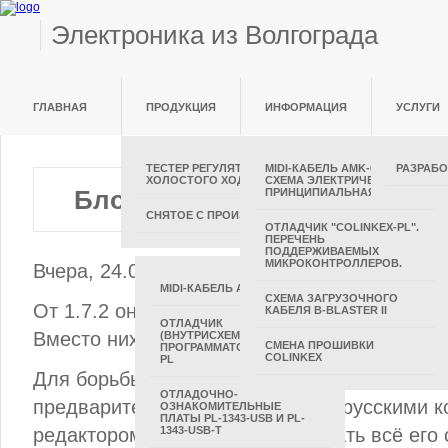
Электроника из Волгограда
ГЛАВНАЯ
ПРОДУКЦИЯ
ИНФОРМАЦИЯ
УСЛУГИ
ТЕСТЕР РЕГУЛЯТОРА
MIDI-КАБЕЛЬ AMK-03.
РАЗРАБО
ХОЛОСТОГО ХОДА ТРХХ-02
СХЕМА ЭЛЕКТРИЧЕСКАЯ
Блог
>>
CoIDE
>>
Вышла в св
ПРИНЦИПИАЛЬНАЯ.
СНЯТОЕ С ПРОИЗВОДСТВА
ОТЛАДЧИК "COLINKEX-PL".
ПЕРЕЧЕНЬ
ПОДДЕРЖИВАЕМЫХ
МИКРОКОНТРОЛЛЕРОВ.
Вчера, 24.06.2013 года вышла в свет новая 
MIDI-КАБЕЛЬ АМК-03
СХЕМА ЗАГРУЗОЧНОГО
От 1.7.2 она унаследовала неприятие кири
КАБЕЛЯ B-BLASTER II
ОТЛАДЧИК
Вместо них ромбики.
(ВНУТРИСХЕМНЫЙ
СМЕНА ПРОШИВКИ
ПРОГРАММАТОР) COLINKEX-
COLINKEX
PL
Для борьбы с непониманием русского язык
ОТЛАДОЧНО-
предварительно открыть файл с русскими 
ОЗНАКОМИТЕЛЬНЫЕ
ПЛАТЫ PL-1343-USB И PL-
редактором (Notepad), скопировать всё его
1343-USB-T