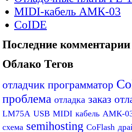
MIDI-кабель АМК-03
CoIDE
Последние комментарии
Облако Тегов
Co
отладчик
программатор
проблема
заказ
отл
отладка
LM75A
USB
MIDI
кабель
АМК-0
semihosting
схема
CoFlash
дра