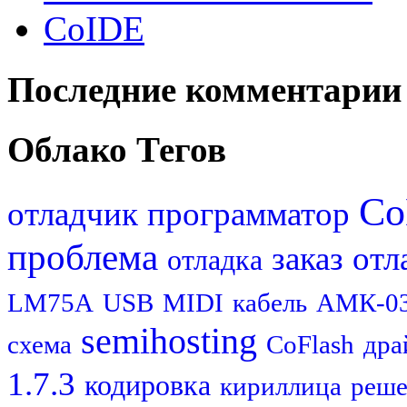
CoIDE
Последние комментарии
Облако Тегов
Co
отладчик
программатор
проблема
заказ
отл
отладка
LM75A
USB
MIDI
кабель
АМК-0
semihosting
схема
CoFlash
дра
1.7.3
кодировка
кириллица
реше