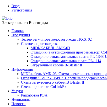
Вход
Регистрация
Электроника из Волгограда
Главная
Продукция
Тестер регулятора холостого хода ТРХХ-02
Снятое с производства
MIDI-КАБЕЛЬ АМК-03
Отладчик (внутрисхемный программатор) Co
Отладочно-ознакомительные платы PL-1343-
Отладочно-ознакомительная плата PL-1114
Загрузочный кабель B-Blaster II
Информация
MIDI-кабель AMK-03. Схема электрическая принци
Отладчик "CoLinkEx-PL". Перечень поддерживаем
Схема загрузочного кабеля B-Blaster II
Смена прошивки CoLinkEx
Услуги
Разработка РЭА
Неликвиды
Новости