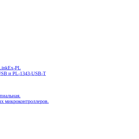
LinkEx-PL
USB и PL-1343-USB-T
пиальная.
ых микроконтроллеров.