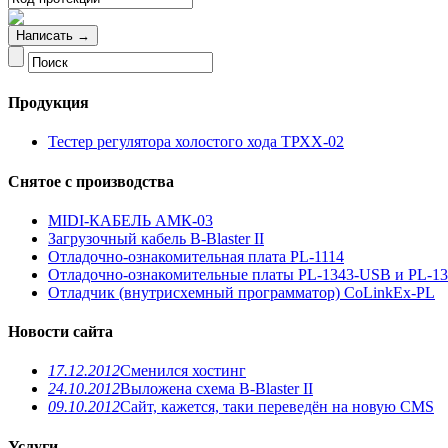
Продукция
Тестер регулятора холостого хода ТРХХ-02
Снятое с производства
MIDI-КАБЕЛЬ АМК-03
Загрузочный кабель B-Blaster II
Отладочно-ознакомительная плата PL-1114
Отладочно-ознакомительные платы PL-1343-USB и PL-1
Отладчик (внутрисхемный программатор) CoLinkEx-PL
Новости сайта
17.12.2012
Сменился хостинг
24.10.2012
Выложена схема B-Blaster II
09.10.2012
Сайт, кажется, таки переведён на новую CMS
Услуги