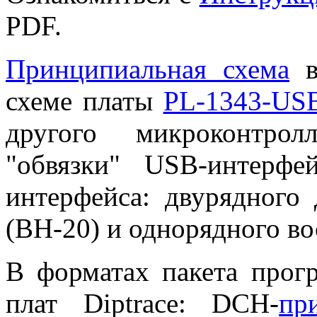
PDF.
Принципиальная схема
в
схеме платы
PL-1343-US
другого микроконтрол
"обвязки" USB-интерф
интерфейса: двурядного
(BH-20) и однорядного во
В форматах пакета прог
плат Diptrace: DCH-
пр